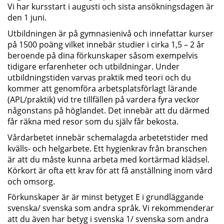
Vi har kursstart i augusti och sista ansökningsdagen är 
den 1 juni.
Utbildningen är på gymnasienivå och innefattar kurser 
på 1500 poäng vilket innebär studier i cirka 1,5 – 2 år 
beroende på dina förkunskaper såsom exempelvis 
tidigare erfarenheter och utbildningar. Under 
utbildningstiden varvas praktik med teori och du 
kommer att genomföra arbetsplatsförlagt lärande 
(APL/praktik) vid tre tillfällen på vardera fyra veckor 
någonstans på höglandet. Det innebär att du därmed 
får räkna med resor som du själv får bekosta.
Vårdarbetet innebär schemalagda arbetetstider med 
kvälls- och helgarbete. Ett hygienkrav från branschen 
är att du måste kunna arbeta med kortärmad klädsel. 
Körkort är ofta ett krav för att få anställning inom vård 
och omsorg.
Förkunskaper är är minst betyget E i grundläggande 
svenska/ svenska som andra språk. Vi rekommenderar 
att du även har betyg i svenska 1/ svenska som andra 