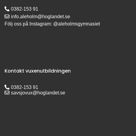
0382-153 91
info.aleholm@hoglandet.se
Följ oss på Instagram: @aleholmsgymnasiet
Besöksadress:
Hjärtlandavägen 9
576 33 Sävsjö
Kontakt vuxenutbildningen
0382-153 91
savsjovux@hoglandet.se
Besöksadress:
Hjärtlandavägen 9
576 80 Sävsjö