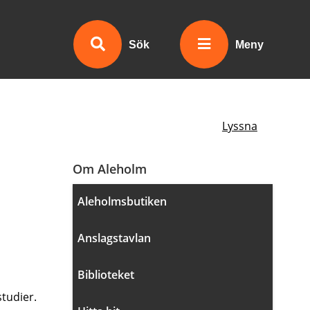
Sök
Meny
Lyssna
Om Aleholm
Aleholmsbutiken
Anslagstavlan
Biblioteket
studier.