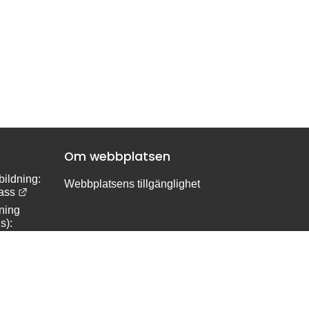
Om webbplatsen
ildning:
Webbplatsens tillgänglighet
Länk till annan webbplats.
ass
ing 
s):