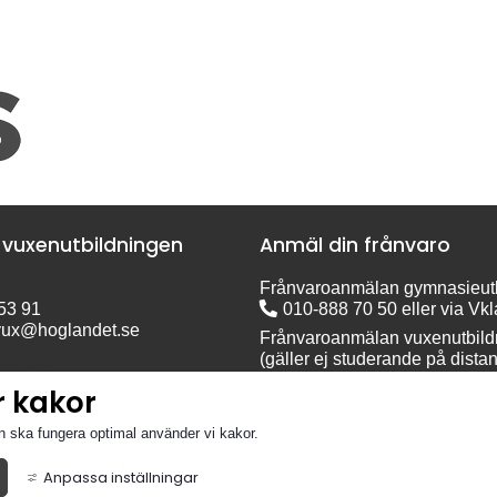
 vuxenutbildningen
Anmäl din frånvaro
Frånvaroanmälan gymnasieutb
53 91
010-888 70 50
 eller via 
Vkl
vux@hoglandet.se
Frånvaroanmälan vuxenutbildn
(gäller ej studerande på distan
dress:
010-888 70 50
ndavägen 9
r kakor
ävsjö
n ska fungera optimal använder vi kakor.
Anpassa inställningar